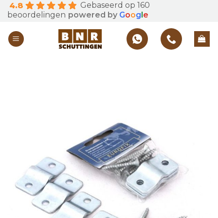
Gebaseerd op 160
4.8
Skip
beoordelingen
powered by
G
o
o
g
l
e
to
content