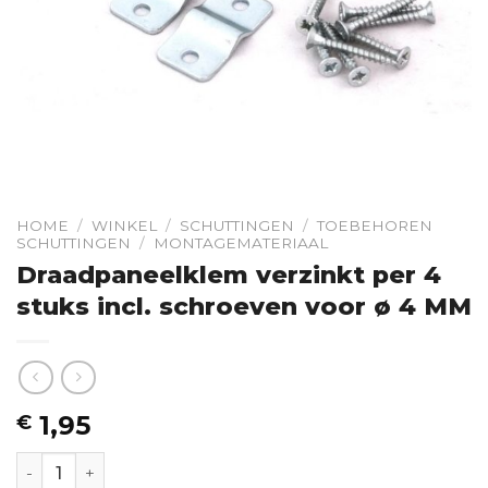
HOME
/
WINKEL
/
SCHUTTINGEN
/
TOEBEHOREN
SCHUTTINGEN
/
MONTAGEMATERIAAL
Draadpaneelklem verzinkt per 4
stuks incl. schroeven voor ø 4 MM
1,95
€
Draadpaneelklem verzinkt per 4 stuks incl. schroeven