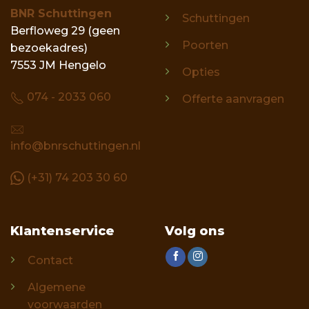
BNR Schuttingen
Schuttingen
Berfloweg 29 (geen
Poorten
bezoekadres)
7553 JM Hengelo
Opties
074 - 2033 060
Offerte aanvragen
info@bnrschuttingen.nl
(+31) 74 203 30 60
Klantenservice
Volg ons
Contact
Algemene
voorwaarden