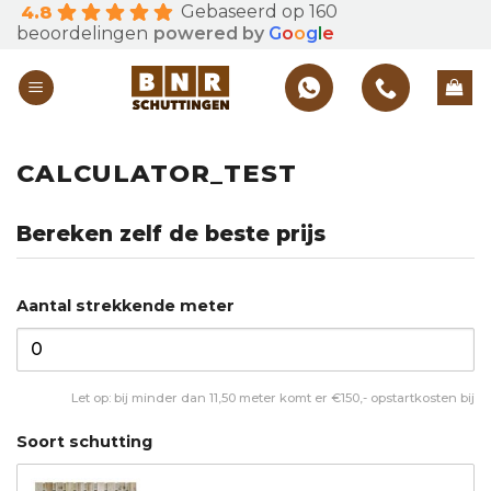
Gebaseerd op 160
4.8
Skip
beoordelingen
powered by
G
o
o
g
l
e
to
content
CALCULATOR_TEST
Bereken zelf de beste prijs
Aantal strekkende meter
Let op: bij minder dan 11,50 meter komt er €150,- opstartkosten bij
Soort schutting