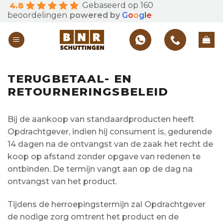
Gebaseerd op 160
4.8
Skip
beoordelingen
powered by
G
o
o
g
l
e
to
content
TERUGBETAAL- EN
RETOURNERINGSBELEID
Bij de aankoop van standaardproducten heeft
Opdrachtgever, indien hij consument is, gedurende
14 dagen na de ontvangst van de zaak het recht de
koop op afstand zonder opgave van redenen te
ontbinden. De termijn vangt aan op de dag na
ontvangst van het product.
Tijdens de herroepingstermijn zal Opdrachtgever
de nodige zorg omtrent het product en de