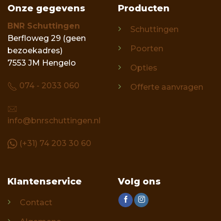
Onze gegevens
Producten
BNR Schuttingen
Schuttingen
Berfloweg 29 (geen
Poorten
bezoekadres)
7553 JM Hengelo
Opties
074 - 2033 060
Offerte aanvragen
info@bnrschuttingen.nl
(+31) 74 203 30 60
Klantenservice
Volg ons
Contact