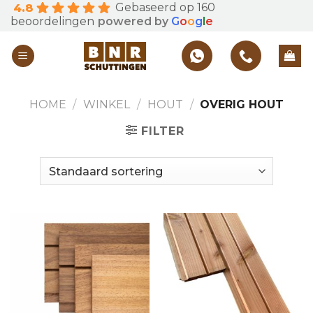
Gebaseerd op 160
4.8
Skip
beoordelingen
powered by
G
o
o
g
l
e
to
content
HOME
/
WINKEL
/
HOUT
/
OVERIG HOUT
FILTER