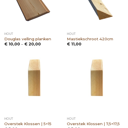
HOUT
HOUT
Douglas velling planken
Mastiekschroot 420cm
Prijsklasse:
€
10,00
–
€
20,00
€
11,00
€ 10,00
tot
€ 20,00
HOUT
HOUT
Overstek Klossen | 5×15
Overstek Klossen | 7,5×17,5