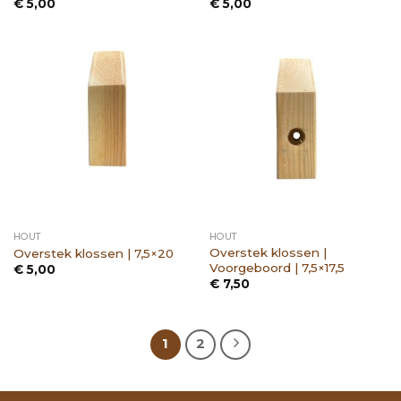
€
5,00
€
5,00
HOUT
HOUT
Overstek klossen |
Overstek klossen | 7,5×20
Voorgeboord | 7,5×17,5
€
5,00
€
7,50
1
2