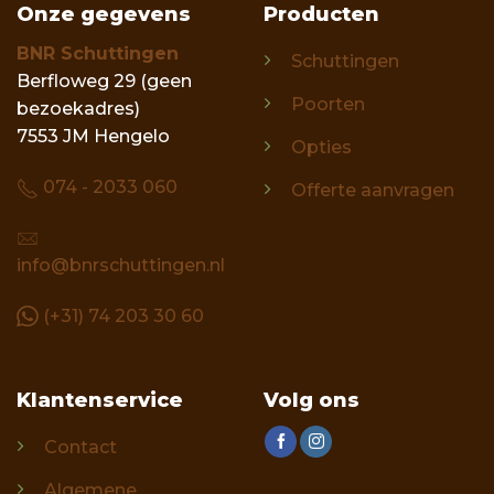
Onze gegevens
Producten
BNR Schuttingen
Schuttingen
Berfloweg 29 (geen
Poorten
bezoekadres)
7553 JM Hengelo
Opties
074 - 2033 060
Offerte aanvragen
info@bnrschuttingen.nl
(+31) 74 203 30 60
Klantenservice
Volg ons
Contact
Algemene