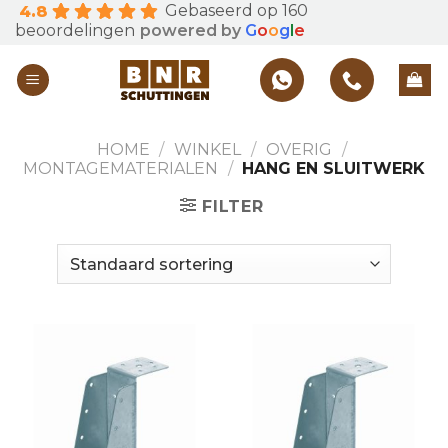
Gebaseerd op 160
4.8
Skip
beoordelingen
powered by
G
o
o
g
l
e
to
content
HOME
/
WINKEL
/
OVERIG
/
MONTAGEMATERIALEN
/
HANG EN SLUITWERK
FILTER