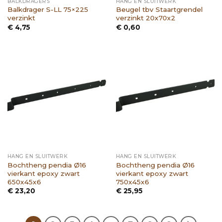
BALKDRAGERS
HANG EN SLUITWERK
Balkdrager S-LL 75×225
Beugel tbv Staartgrendel
verzinkt
verzinkt 20x70x2
€
4,75
€
0,60
HANG EN SLUITWERK
HANG EN SLUITWERK
Bochtheng pendia Ø16
Bochtheng pendia Ø16
vierkant epoxy zwart
vierkant epoxy zwart
650x45x6
750x45x6
€
23,20
€
25,95