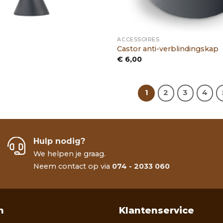
ACCESSOIRES
Castor anti-verblindingskap
€
6,00
1
2
3
4
Hulp nodig?
We helpen je graag.
Neem contact op via
074 - 2033 060
n
Klantenservice