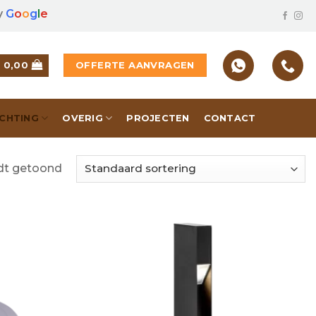
y
G
o
o
g
l
e
OFFERTE AANVRAGEN
€
0,00
ICHTING
OVERIG
PROJECTEN
CONTACT
rdt getoond