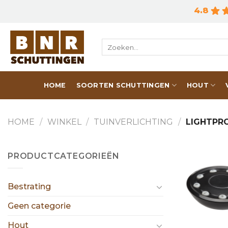
Skip
4.8
to
content
Zoeken
naar:
HOME
SOORTEN SCHUTTINGEN
HOUT
HOME
/
WINKEL
/
TUINVERLICHTING
/
LIGHTPR
PRODUCTCATEGORIEËN
Bestrating
Geen categorie
Hout