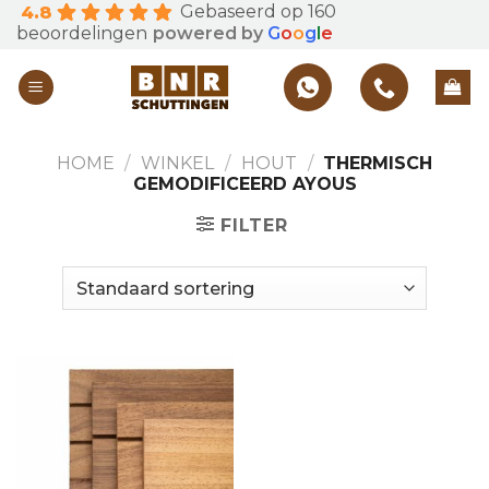
Gebaseerd op 160
4.8
Skip
beoordelingen
powered by
G
o
o
g
l
e
to
content
HOME
/
WINKEL
/
HOUT
/
THERMISCH
GEMODIFICEERD AYOUS
FILTER