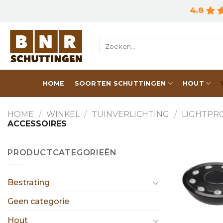
Skip
4.8
to
content
Zoeken
naar:
HOME
SOORTEN SCHUTTINGEN
HOUT
HOME
/
WINKEL
/
TUINVERLICHTING
/
LIGHTPR
ACCESSOIRES
PRODUCTCATEGORIEËN
Bestrating
Geen categorie
Hout