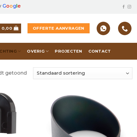
y
G
o
o
g
l
e
OFFERTE AANVRAGEN
€
0,00
ICHTING
OVERIG
PROJECTEN
CONTACT
rdt getoond