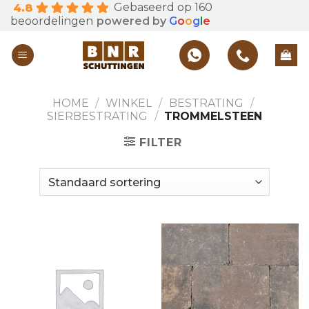
Gebaseerd op 160
4.8
Skip
beoordelingen
powered by
G
o
o
g
l
e
to
content
HOME
/
WINKEL
/
BESTRATING
/
SIERBESTRATING
/
TROMMELSTEEN
FILTER