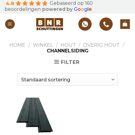
Gebaseerd op 160
4.8
Skip
beoordelingen
powered by
G
o
o
g
l
e
to
content
HOME
/
WINKEL
/
HOUT
/
OVERIG HOUT
/
CHANNELSIDING
FILTER