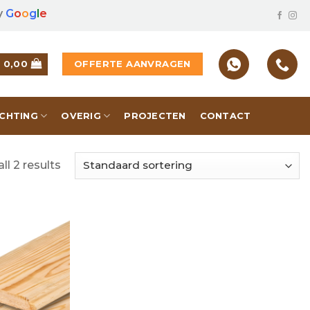
y
G
o
o
g
l
e
OFFERTE AANVRAGEN
€
0,00
ICHTING
OVERIG
PROJECTEN
CONTACT
ll 2 results