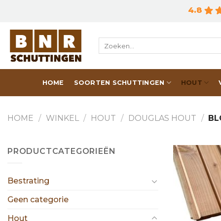
Skip
4.8
to
content
Zoeken
naar:
HOME
SOORTEN SCHUTTINGEN
HOUT
HOME
/
WINKEL
/
HOUT
/
DOUGLAS HOUT
/
BL
PRODUCTCATEGORIEËN
Bestrating
Geen categorie
Hout