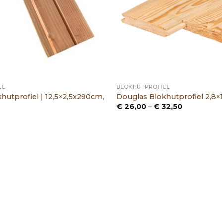
EL
BLOKHUTPROFIEL
hutprofiel | 12,5×2,5x290cm,
Douglas Blokhutprofiel 2,8×
Prijsklasse:
€
26,00
–
€
32,50
€ 26,00
tot
€ 32,50