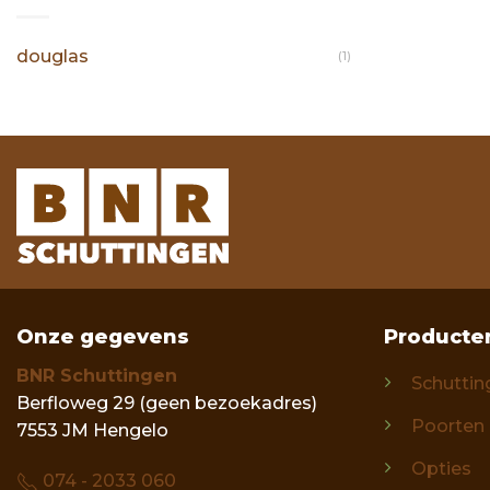
douglas
(1)
Onze gegevens
Producte
BNR Schuttingen
Schuttin
Berfloweg 29 (geen bezoekadres)
Poorten
7553 JM Hengelo
Opties
074 - 2033 060