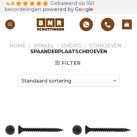
Gebaseerd op 160
4.8
Skip
beoordelingen
powered by
G
o
o
g
l
e
to
content
HOME
/
WINKEL
/
OVERIG
/
SCHROEVEN
/
SPAANDERPLAATSCHROEVEN
FILTER