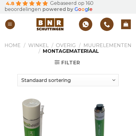
Gebaseerd op 160
4.8
Skip
beoordelingen
powered by
G
o
o
g
l
e
to
content
HOME
/
WINKEL
/
OVERIG
/
MUURELEMENTEN
/
MONTAGEMATERIAAL
FILTER