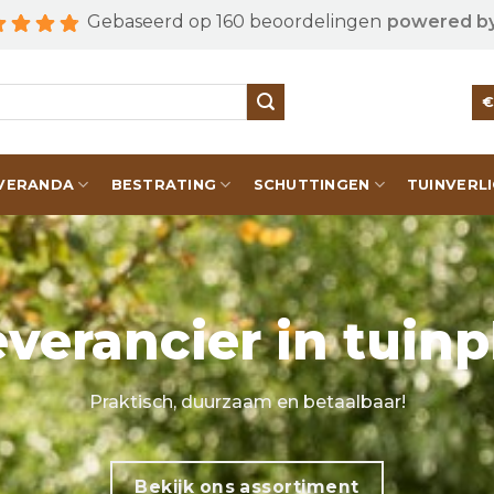
Gebaseerd op 160 beoordelingen
powered b
VERANDA
BESTRATING
SCHUTTINGEN
TUINVERL
verancier in tuinp
Praktisch, duurzaam en betaalbaar!
Bekijk ons assortiment