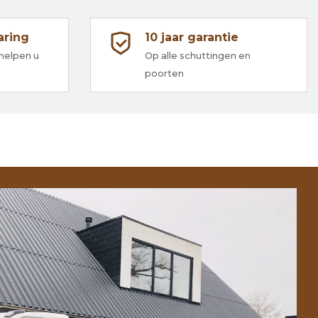
aring
10 jaar garantie
 helpen u
Op alle schuttingen en
poorten