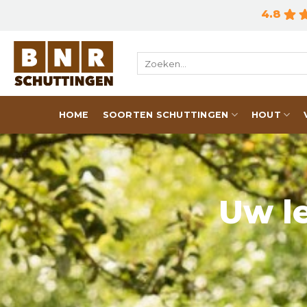
Skip
4.8
to
content
Zoeken
naar:
HOME
SOORTEN SCHUTTINGEN
HOUT
Uw le