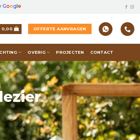
y
G
o
o
g
l
e
OFFERTE AANVRAGEN
€
0,00
ICHTING
OVERIG
PROJECTEN
CONTACT
lezier