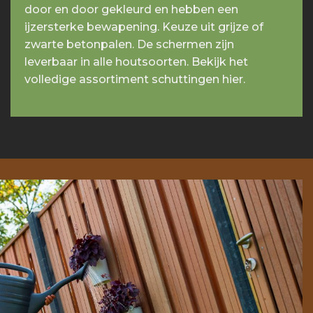
door en door gekleurd en hebben een
ijzersterke bewapening. Keuze uit grijze of
zwarte betonpalen. De schermen zijn
leverbaar in alle houtsoorten. Bekijk het
volledige assortiment schuttingen hier.