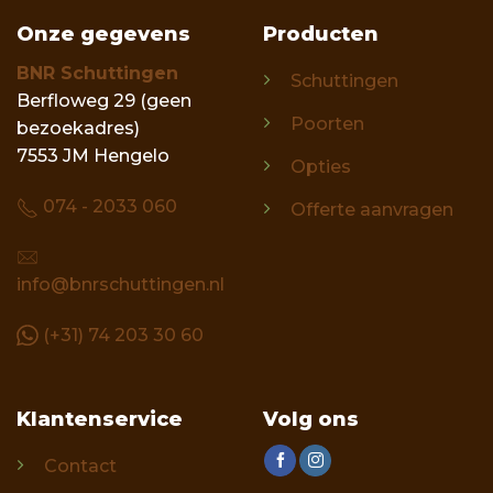
Onze gegevens
Producten
BNR Schuttingen
Schuttingen
Berfloweg 29 (geen
Poorten
bezoekadres)
7553 JM Hengelo
Opties
074 - 2033 060
Offerte aanvragen
info@bnrschuttingen.nl
(+31) 74 203 30 60
Klantenservice
Volg ons
Contact