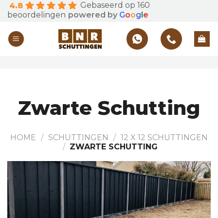
Gebaseerd op 160
4.8
Skip
beoordelingen
powered by
G
o
o
g
l
e
to
content
Zwarte Schutting
HOME
/
SCHUTTINGEN
/
12 X 12 SCHUTTINGEN
/
ZWARTE SCHUTTING