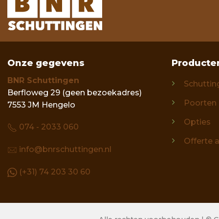
Onze gegevens
Producte
BNR Schuttingen
Schuttin
Berfloweg 29 (geen bezoekadres)
Poorten
7553 JM Hengelo
Opties
074 - 2033 060
Offerte 
info@bnrschuttingen.nl
(+31) 74 203 30 60