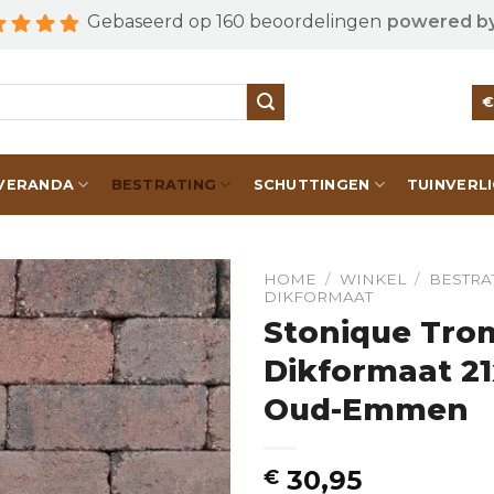
Gebaseerd op 160 beoordelingen
powered b
VERANDA
BESTRATING
SCHUTTINGEN
TUINVERL
HOME
/
WINKEL
/
BESTRA
DIKFORMAAT
Stonique Tro
Dikformaat 2
Oud-Emmen
30,95
€