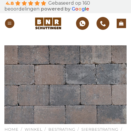
Gebaseerd op 160
4.8
Skip
beoordelingen
powered by
G
o
o
g
l
e
to
content
HOME
/
WINKEL
/
BESTRATING
/
SIERBESTRATING
/