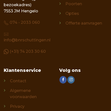
Poorten
bezoekadres)
7553 JM Hengelo
Opties
074 - 2033 060
Offerte aanvragen
info@bnrschuttingen.nl
(+31) 74 203 30 60
Klantenservice
Volg ons
Contact
Algemene
voorwaarden
Privacy