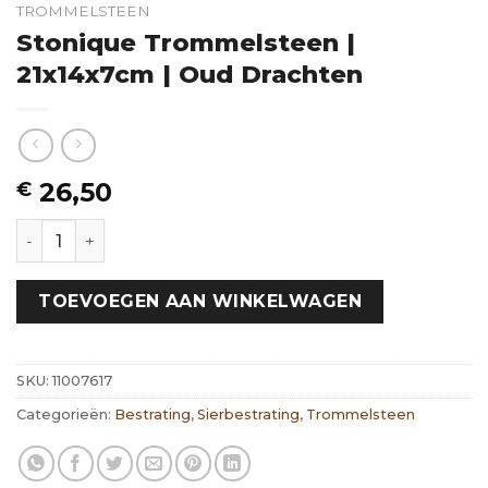
TROMMELSTEEN
Stonique Trommelsteen |
21x14x7cm | Oud Drachten
26,50
€
Stonique Trommelsteen | 21x14x7cm | Oud Drachten h
TOEVOEGEN AAN WINKELWAGEN
SKU:
11007617
Categorieën:
Bestrating
,
Sierbestrating
,
Trommelsteen