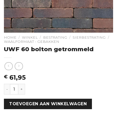
HOME
/
WINKEL
/
BESTRATING
/
SIERBESTRATING
/
WAALFORMAAT - GEBAKKEN
UWF 60 bolton getrommeld
61,95
€
UWF 60 bolton getrommeld hoeveelheid
TOEVOEGEN AAN WINKELWAGEN