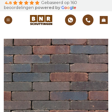
Gebaseerd op 160
4.8
Skip
beoordelingen
powered by
G
o
o
g
l
e
to
content