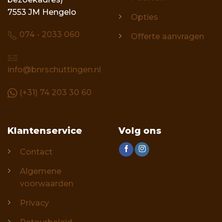
7553 JM Hengelo
Opties
074 - 2033 060
Offerte aanvragen
info@bnrschuttingen.nl
(+31) 74 203 30 60
Klantenservice
Volg ons
Contact
Algemene
voorwaarden
Privacy