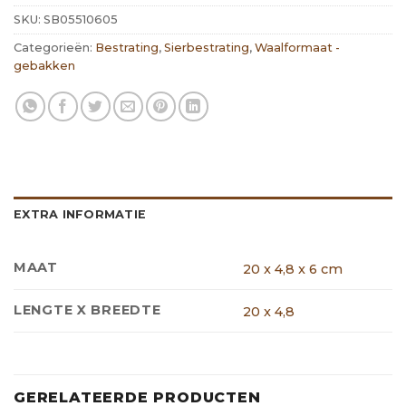
SKU:
SB05510605
Categorieën:
Bestrating
,
Sierbestrating
,
Waalformaat -
gebakken
EXTRA INFORMATIE
MAAT
20 x 4,8 x 6 cm
LENGTE X BREEDTE
20 x 4,8
GERELATEERDE PRODUCTEN