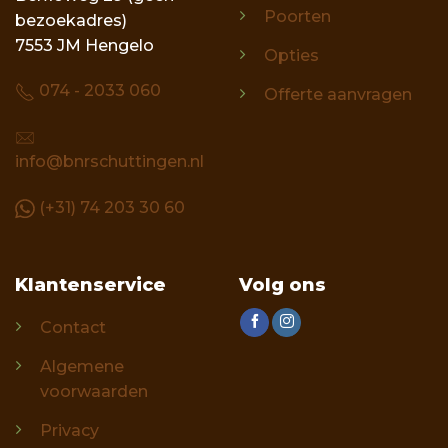
Poorten
bezoekadres)
7553 JM Hengelo
Opties
074 - 2033 060
Offerte aanvragen
info@bnrschuttingen.nl
(+31) 74 203 30 60
Klantenservice
Volg ons
Contact
Algemene
voorwaarden
Privacy