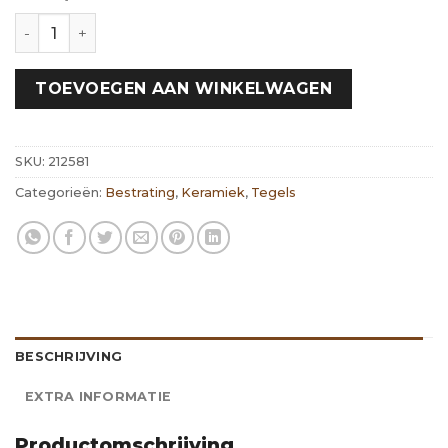
Cerasolid Aurora Mist | 60x60x3 cm hoeveelheid
TOEVOEGEN AAN WINKELWAGEN
SKU:
212581
Categorieën:
Bestrating
,
Keramiek
,
Tegels
BESCHRIJVING
EXTRA INFORMATIE
Productomschrijving