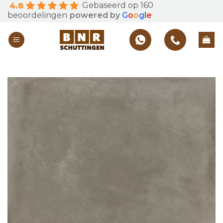
Gebaseerd op 160
4.8
Skip
beoordelingen
powered by
G
o
o
g
l
e
to
content