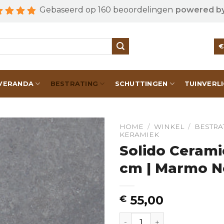
Gebaseerd op 160 beoordelingen
powered b
VERANDA
BESTRATING
SCHUTTINGEN
TUINVERL
HOME
/
WINKEL
/
BESTRA
KERAMIEK
Solido Cerami
cm | Marmo N
55,00
€
Solido Ceramica | 60x60x3