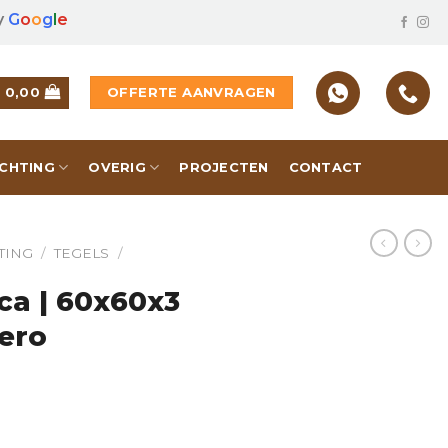
y
G
o
o
g
l
e
OFFERTE AANVRAGEN
€
0,00
ICHTING
OVERIG
PROJECTEN
CONTACT
TING
/
TEGELS
/
ca | 60x60x3
ero
 cm | Marmo Nero hoeveelheid