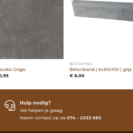
BESTRATING
scato Grigio
Betonband | 6x30x100 | grijs
Prijsklasse:
0,95
€
6,00
€ 61,95
tot
€ 70,95
Hulp nodig?
We helpen je graag.
Neem contact op via
074 - 2033 060