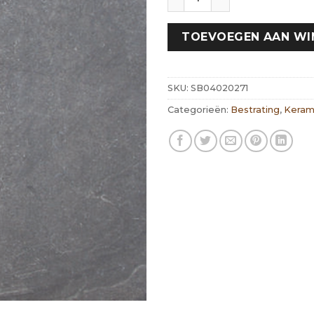
TOEVOEGEN AAN W
SKU:
SB04020271
Categorieën:
Bestrating
,
Keram