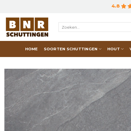
Skip
4.8
to
content
Zoeken
naar:
HOME
SOORTEN SCHUTTINGEN
HOUT