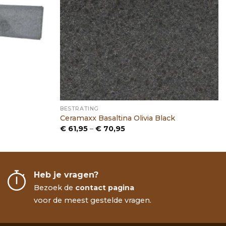
BESTRATING
Ceramaxx Basaltina Olivia Black
Prijsklasse:
€
61,95
–
€
70,95
€ 61,95
tot
€ 70,95
Heb je vragen?
Bezoek de
contact pagina
voor de meest gestelde vragen.