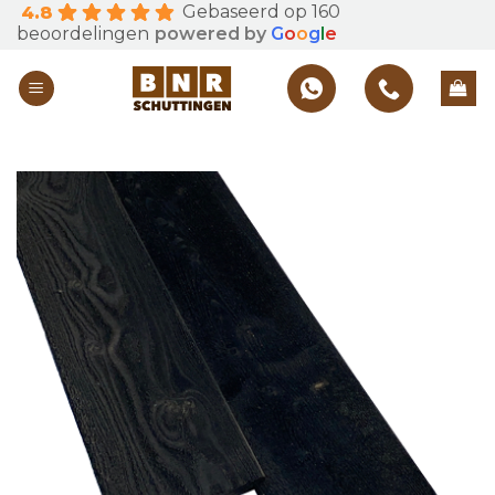
Gebaseerd op 160
4.8
Skip
beoordelingen
powered by
G
o
o
g
l
e
to
content