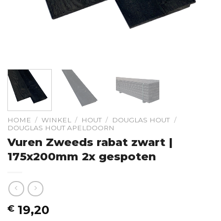
HOME
/
WINKEL
/
HOUT
/
DOUGLAS HOUT
/
DOUGLAS HOUT APELDOORN
Vuren Zweeds rabat zwart |
175x200mm 2x gespoten
19,20
€