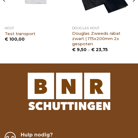
HOUT
DOUGLAS HOUT
Douglas Zweeds rabat
Test transport
zwart | 175x200mm 2x
€
100,00
gespoten
Prijsklasse:
€
9,50
–
€
23,75
€ 9,50
tot
€ 23,75
Hulp nodig?