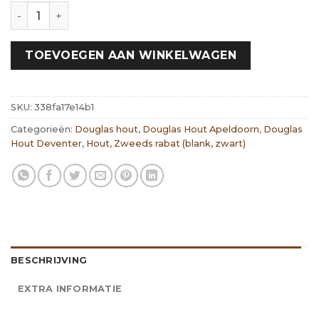
Vuren Zweeds rabat zwart | 175x200mm 2x gespoten h
TOEVOEGEN AAN WINKELWAGEN
SKU:
338fa17e14b1
Categorieën:
Douglas hout
,
Douglas Hout Apeldoorn
,
Douglas
Hout Deventer
,
Hout
,
Zweeds rabat (blank, zwart)
BESCHRIJVING
EXTRA INFORMATIE