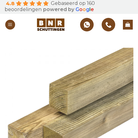
Gebaseerd op 160
4.8
Skip
beoordelingen
powered by
G
o
o
g
l
e
to
content