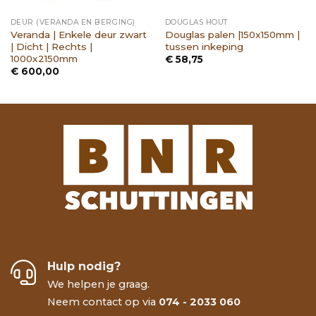
DEUR (VERANDA EN BERGING)
DOUGLAS HOUT
Veranda | Enkele deur zwart
Douglas palen |150x150mm |
| Dicht | Rechts |
tussen inkeping
e:
1000x2150mm
€
58,75
€
600,00
Hulp nodig?
We helpen je graag.
Neem contact op via
074 - 2033 060