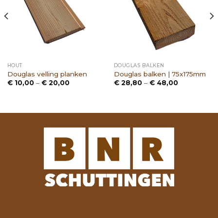
HOUT
DOUGLAS BALKEN
Douglas velling planken
Douglas balken | 75x175mm
Prijsklasse:
Prijsklasse:
€
10,00
–
€
20,00
€
28,80
–
€
48,00
€ 10,00
€ 28,80
tot
tot
€ 20,00
€ 48,00