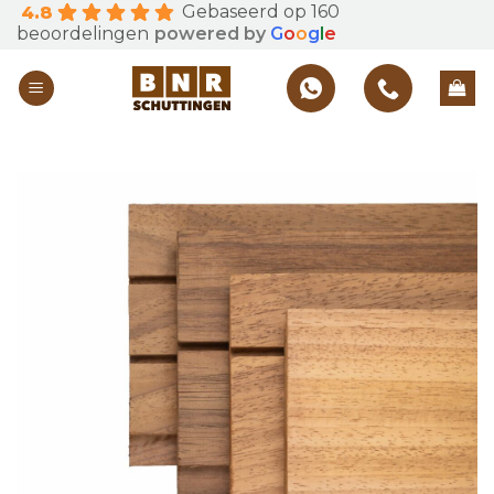
Gebaseerd op 160
4.8
Skip
beoordelingen
powered by
G
o
o
g
l
e
to
content