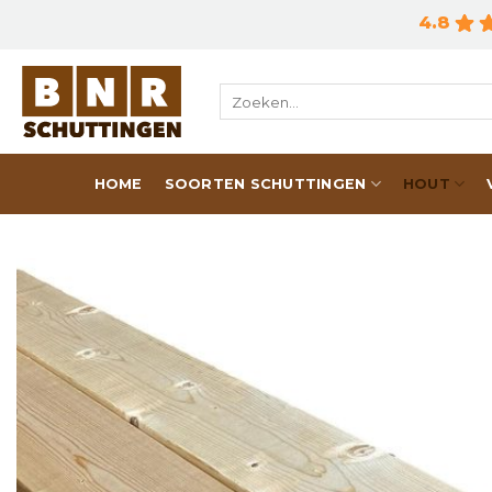
Skip
4.8
to
content
Zoeken
naar:
HOME
SOORTEN SCHUTTINGEN
HOUT