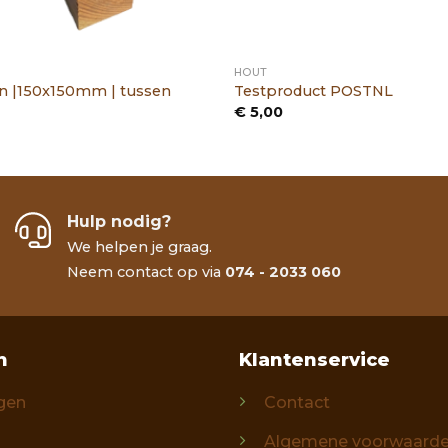
HOUT
n |150x150mm | tussen
Testproduct POSTNL
€
5,00
Hulp nodig?
We helpen je graag.
Neem contact op via
074 - 2033 060
n
Klantenservice
gen
Contact
Algemene voorwaard