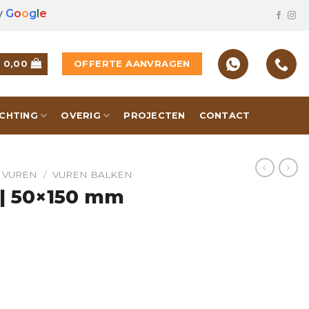
y
G
o
o
g
l
e
OFFERTE AANVRAGEN
€
0,00
ICHTING
OVERIG
PROJECTEN
CONTACT
VUREN
/
VUREN BALKEN
 | 50×150 mm
 360cm hoeveelheid