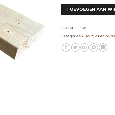
TOEVOEGEN AAN W
SKU:
VU515360
Categorieën:
Hout
,
Vuren
,
Vure