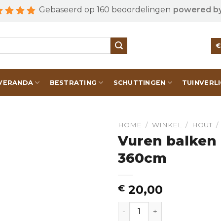
Gebaseerd op 160 beoordelingen
powered b
VERANDA
BESTRATING
SCHUTTINGEN
TUINVERL
HOME
/
WINKEL
/
HOUT
/
Vuren balken
360cm
20,00
€
Vuren balken | 50x150 mm