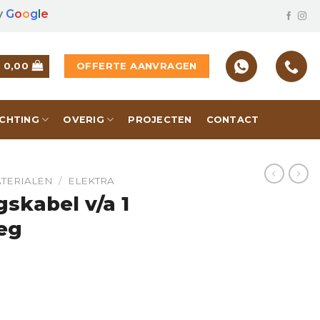
y
G
o
o
g
l
e
OFFERTE AANVRAGEN
€
0,00
ICHTING
OVERIG
PROJECTEN
CONTACT
TERIALEN
/
ELEKTRA
skabel v/a 1
eg
 kV vaste aanleg hoeveelheid