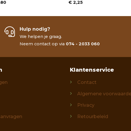
Prijsklasse:
,80
€
2,25
€ 2,75
tot
€ 14,80
Hulp nodig?
We helpen je graag.
Neem contact op via
074 - 2033 060
n
Klantenservice
gen
Contact
Algemene voorwaard
Privacy
aanvragen
Retourbeleid