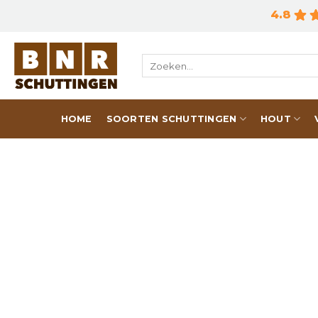
Skip
4.8
to
content
Zoeken
naar:
HOME
SOORTEN SCHUTTINGEN
HOUT