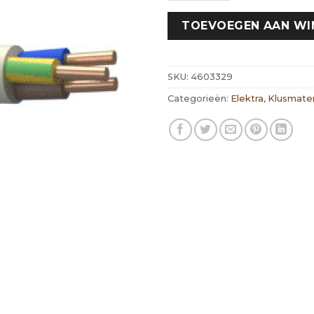
TOEVOEGEN AAN W
SKU:
4603329
Categorieën:
Elektra
,
Klusmater