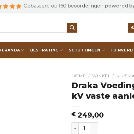
Gebaseerd op 160 beoordelingen
powered b
VERANDA
BESTRATING
SCHUTTINGEN
TUINVERL
HOME
/
WINKEL
/
KLUSMA
Draka Voeding
kV vaste aanl
249,00
€
Draka Voedingskabel v/a 1