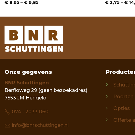
Prijsklasse:
€
8,95
–
€
9,85
€
2,75
–
€
14
€ 8,95
tot
€ 9,85
Onze gegevens
Producte
BNR Schuttingen
Schuttin
Berfloweg 29 (geen bezoekadres)
Poorten
7553 JM Hengelo
Opties
074 - 2033 060
Offerte 
info@bnrschuttingen.nl