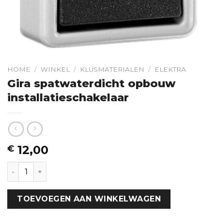
HOME
/
WINKEL
/
KLUSMATERIALEN
/
ELEKTRA
Gira spatwaterdicht opbouw
installatieschakelaar
12,00
€
Gira spatwaterdicht opbouw installatieschakelaar hoev
TOEVOEGEN AAN WINKELWAGEN