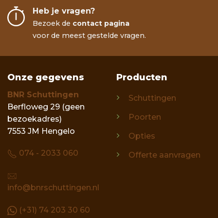
Heb je vragen?
Bezoek de
contact pagina
voor de meest gestelde vragen.
Onze gegevens
Producten
BNR Schuttingen
Schuttingen
Berfloweg 29 (geen
Poorten
bezoekadres)
7553 JM Hengelo
Opties
074 - 2033 060
Offerte aanvragen
info@bnrschuttingen.nl
(+31) 74 203 30 60