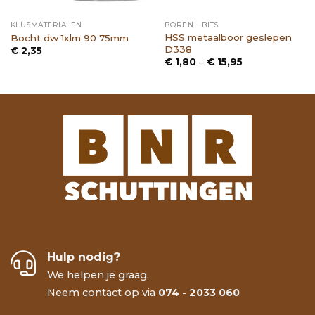
KLUSMATERIALEN
BOREN - BITS
HSS metaalboor geslepen
Bocht dw 1xlm 90 75mm
D338
€
2,35
Prijsklasse:
€
1,80
–
€
15,95
€ 1,80
tot
€ 15,95
Hulp nodig?
We helpen je graag.
Neem contact op via
074 - 2033 060