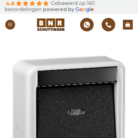
Gebaseerd op 160
4.8
Skip
beoordelingen
powered by
G
o
o
g
l
e
to
content