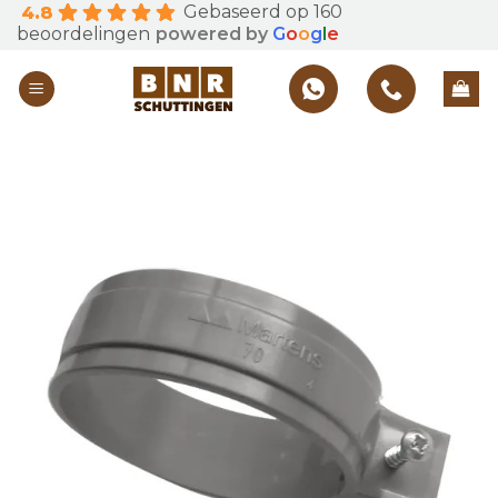
Gebaseerd op 160
4.8
Skip
beoordelingen
powered by
G
o
o
g
l
e
to
content