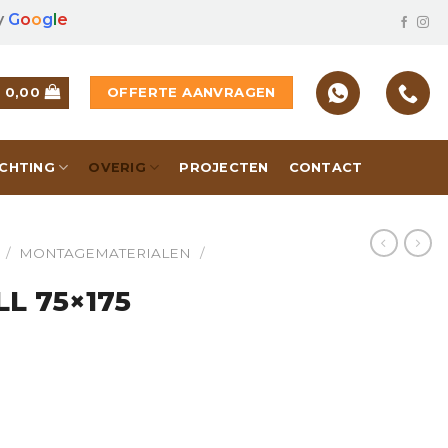
y
G
o
o
g
l
e
OFFERTE AANVRAGEN
€
0,00
ICHTING
OVERIG
PROJECTEN
CONTACT
/
MONTAGEMATERIALEN
/
LL 75×175
rzinkt hoeveelheid