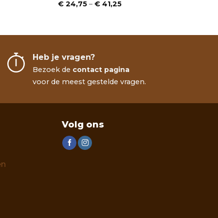
Prijsklasse:
€
24,75
–
€
41,25
€ 24,75
tot
€ 41,25
Heb je vragen?
Bezoek de
contact pagina
voor de meest gestelde vragen.
Volg ons
en