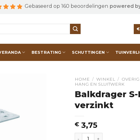
Gebaseerd op 160 beoordelingen
powered b
VERANDA
BESTRATING
SCHUTTINGEN
TUINVERL
HOME
/
WINKEL
/
OVERIG
HANG EN SLUITWERK
Balkdrager S-
verzinkt
3,75
€
Balkdrager S-LL 75x175 ve