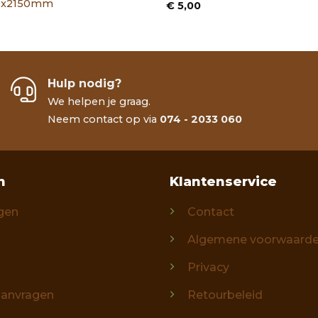
00x2150mm
€
5,00
Hulp nodig?
We helpen je graag.
Neem contact op via
074 - 2033 060
n
Klantenservice
gen
Contact
Algemene voorwaard
Privacy
aanvragen
Retourbeleid