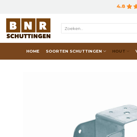
Skip
4.8
to
content
Zoeken
naar:
HOME
SOORTEN SCHUTTINGEN
HOUT