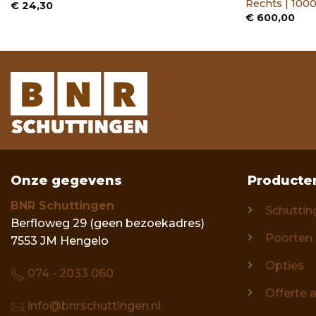
Rechts | 10
€
24,30
€
600,00
Onze gegevens
Producte
BNR Schuttingen
Schuttin
Berfloweg 29 (geen bezoekadres)
Poorten
7553 JM Hengelo
Opties
074 - 2033 060
Offerte 
info@bnrschuttingen.nl