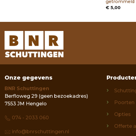
getrommeld
€
5,00
Onze gegevens
Producte
BNR Schuttingen
Schuttin
Berfloweg 29 (geen bezoekadres)
Poorten
7553 JM Hengelo
Opties
074 - 2033 060
Offerte 
info@bnrschuttingen.nl