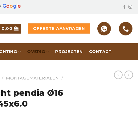
y
G
o
o
g
l
e
OFFERTE AANVRAGEN
€
0,00
ICHTING
OVERIG
PROJECTEN
CONTACT
/
MONTAGEMATERIALEN
/
ht pendia Ø16
45x6.0
6 verzinkt 950x45x6.0 hoeveelheid