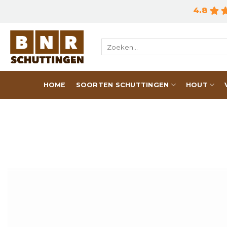
Skip
4.8
to
content
Zoeken
naar:
HOME
SOORTEN SCHUTTINGEN
HOUT