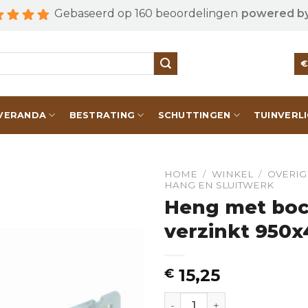
Gebaseerd op 160 beoordelingen
powered b
VERANDA
BESTRATING
SCHUTTINGEN
TUINVERL
HOME
/
WINKEL
/
OVERIG
HANG EN SLUITWERK
Heng met boc
verzinkt 950x
15,25
€
Heng met bocht pendia Ø1