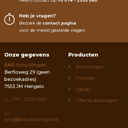
Neem contact op via
074 - 2033 060
Heb je vragen?
Bezoek de
contact pagina
voor de meest gestelde vragen.
Onze gegevens
Producten
BNR Schuttingen
Schuttingen
Berfloweg 29 (geen
Poorten
bezoekadres)
7553 JM Hengelo
Opties
074 - 2033 060
Offerte aanvragen
info@bnrschuttingen.nl