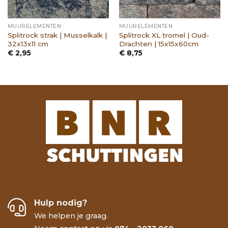
MUURELEMENTEN
MUURELEMENTEN
Splitrock strak | Musselkalk |
Splitrock XL tromel | Oud-
32x13x11 cm
Drachten | 15x15x60cm
€
2,95
€
8,75
Hulp nodig?
We helpen je graag.