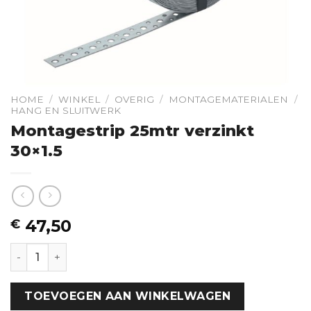
HOME
/
WINKEL
/
OVERIG
/
MONTAGEMATERIALEN
/
HANG EN SLUITWERK
Montagestrip 25mtr verzinkt
30×1.5
47,50
€
Montagestrip 25mtr verzinkt 30x1.5 hoeveelheid
TOEVOEGEN AAN WINKELWAGEN