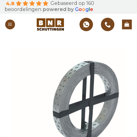
Gebaseerd op 160
4.8
Skip
beoordelingen
powered by
G
o
o
g
l
e
to
content