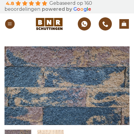
Gebaseerd op 160
4.8
Skip
beoordelingen
powered by
G
o
o
g
l
e
to
content