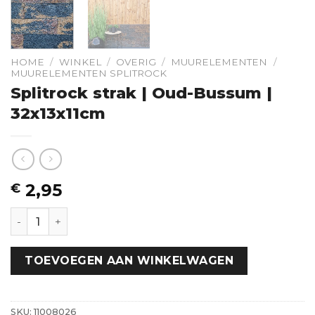
HOME
/
WINKEL
/
OVERIG
/
MUURELEMENTEN
/
MUURELEMENTEN SPLITROCK
Splitrock strak | Oud-Bussum |
32x13x11cm
2,95
€
Splitrock strak | Oud-Bussum | 32x13x11cm hoeveelheid
TOEVOEGEN AAN WINKELWAGEN
SKU:
11008026