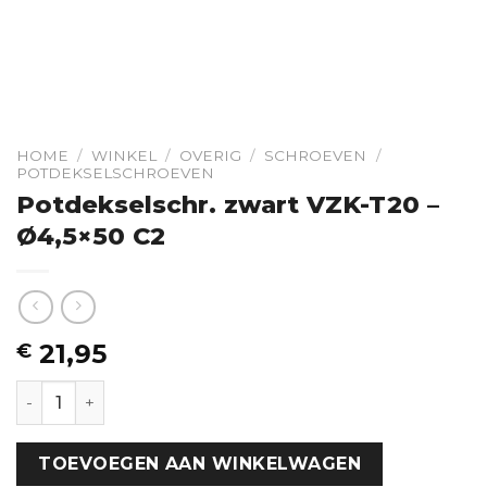
HOME
/
WINKEL
/
OVERIG
/
SCHROEVEN
/
POTDEKSELSCHROEVEN
Potdekselschr. zwart VZK-T20 –
Ø4,5×50 C2
21,95
€
Potdekselschr. zwart VZK-T20 - Ø4,5x50 C2 hoeveelhe
TOEVOEGEN AAN WINKELWAGEN