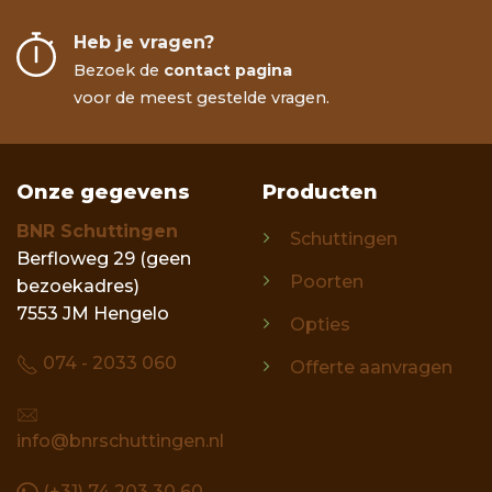
Heb je vragen?
Bezoek de
contact pagina
voor de meest gestelde vragen.
Onze gegevens
Producten
BNR Schuttingen
Schuttingen
Berfloweg 29 (geen
Poorten
bezoekadres)
7553 JM Hengelo
Opties
074 - 2033 060
Offerte aanvragen
info@bnrschuttingen.nl
(+31) 74 203 30 60