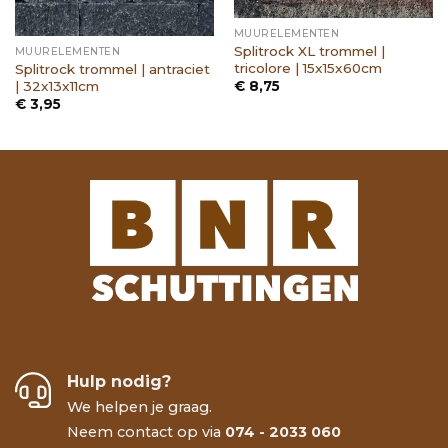
MUURELEMENTEN
Splitrock XL trommel |
MUURELEMENTEN
tricolore | 15x15x60cm
Splitrock trommel | antraciet
| 32x13x11cm
€
8,75
€
3,95
Hulp nodig?
We helpen je graag.
Neem contact op via
074 - 2033 060