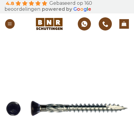
Gebaseerd op 160
4.8
Skip
beoordelingen
powered by
G
o
o
g
l
e
to
content