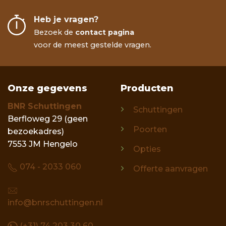
Heb je vragen?
Bezoek de
contact pagina
voor de meest gestelde vragen.
Onze gegevens
Producten
BNR Schuttingen
Schuttingen
Berfloweg 29 (geen
Poorten
bezoekadres)
7553 JM Hengelo
Opties
074 - 2033 060
Offerte aanvragen
info@bnrschuttingen.nl
(+31) 74 203 30 60