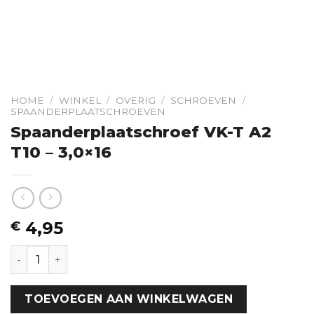
HOME
/
WINKEL
/
OVERIG
/
SCHROEVEN
/
SPAANDERPLAATSCHROEVEN
Spaanderplaatschroef VK-T A2
T10 – 3,0×16
4,95
€
Spaanderplaatschroef VK-T A2 T10 - 3,0x16 hoeveelhei
TOEVOEGEN AAN WINKELWAGEN