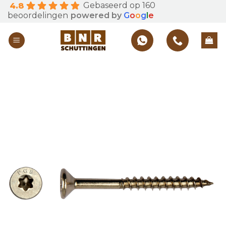
Gebaseerd op 160
4.8
Skip
beoordelingen
powered by
G
o
o
g
l
e
to
content