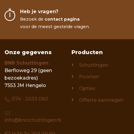
Heb je vragen?
Bezoek de
contact pagina
voor de meest gestelde vragen.
Onze gegevens
Producten
BNR Schuttingen
Schuttingen
Berfloweg 29 (geen
Poorten
bezoekadres)
7553 JM Hengelo
Opties
074 - 2033 060
Offerte aanvragen
info@bnrschuttingen.nl
(+31) 74 203 30 60