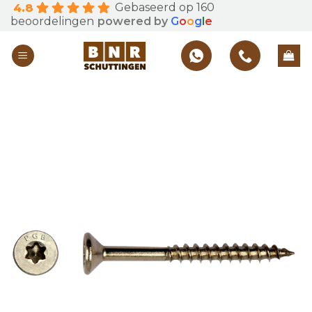
Gebaseerd op 160
4.8
Skip
beoordelingen
powered by
G
o
o
g
l
e
to
content