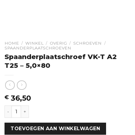
HOME
/
WINKEL
/
OVERIG
/
SCHROEVEN
/
SPAANDERPLAATSCHROEVEN
Spaanderplaatschroef VK-T A2
T25 – 5,0×80
36,50
€
Spaanderplaatschroef VK-T A2 T25 - 5,0x80 hoeveelhei
TOEVOEGEN AAN WINKELWAGEN