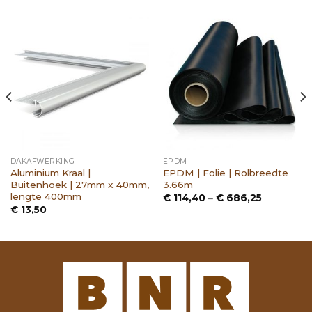
DAKAFWERKING
EPDM
Aluminium Kraal |
EPDM | Folie | Rolbreedte
Buitenhoek | 27mm x 40mm,
3.66m
lengte 400mm
Prijsklasse
€
114,40
–
€
686,25
€ 114,40
€
13,50
tot
€ 686,25