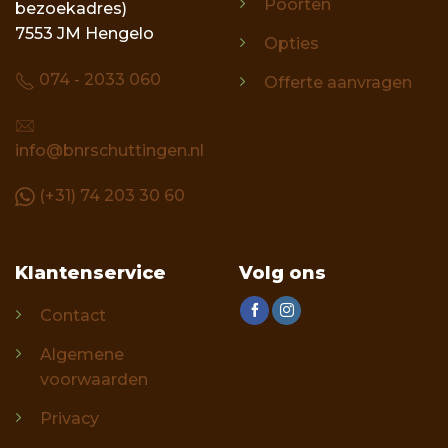
Poorten
bezoekadres)
7553 JM Hengelo
Opties
074 - 2033 060
Offerte aanvragen
info@bnrschuttingen.nl
(+31) 74 203 30 60
Klantenservice
Volg ons
Contact
Algemene
voorwaarden
Privacy