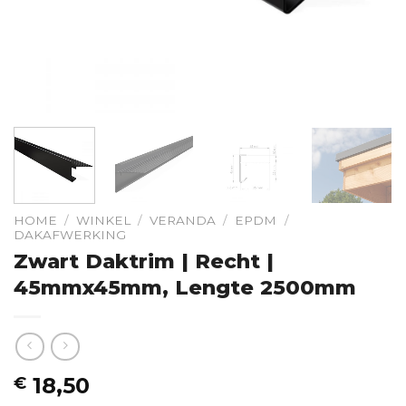
HOME
/
WINKEL
/
VERANDA
/
EPDM
/
DAKAFWERKING
Zwart Daktrim | Recht |
45mmx45mm, Lengte 2500mm
18,50
€