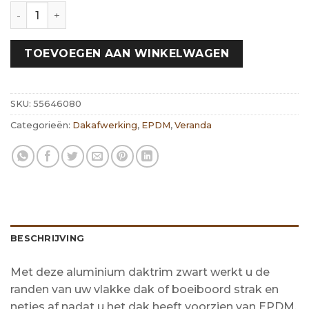
Zwart Daktrim | Recht | 45mmx45mm, Lengte 2500mm
TOEVOEGEN AAN WINKELWAGEN
SKU:
55646080
Categorieën:
Dakafwerking
,
EPDM
,
Veranda
BESCHRIJVING
Met deze aluminium daktrim zwart werkt u de
randen van uw vlakke dak of boeiboord strak en
netjes af nadat u het dak heeft voorzien van EPDM.