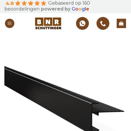
Gebaseerd op 160
4.8
Skip
beoordelingen
powered by
G
o
o
g
l
e
to
content