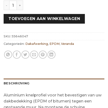
Zwart knelprofiel | 50mm lengte 2500mm hoeveelheid
TOEVOEGEN AAN WINKELWAGEN
SKU:
55646047
Categorieën:
Dakafwerking
,
EPDM
,
Veranda
BESCHRIJVING
Aluminium knelprofiel voor het bevestigen van uw
dakbedekking (EPDM of bitumen) tegen een
opstaande muur. Na montage de schuine