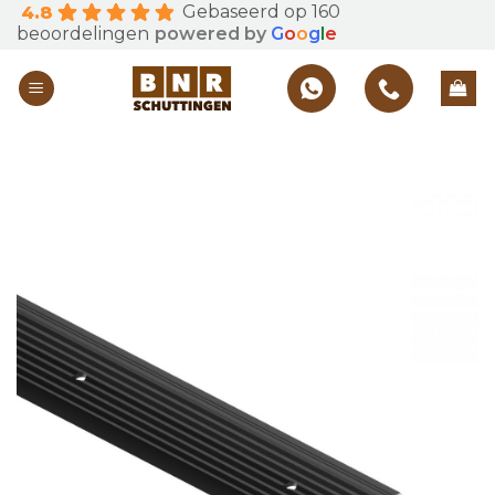
Gebaseerd op 160
4.8
Skip
beoordelingen
powered by
G
o
o
g
l
e
to
content