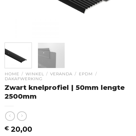
HOME
/
WINKEL
/
VERANDA
/
EPDM
/
DAKAFWERKING
Zwart knelprofiel | 50mm lengte
2500mm
20,00
€