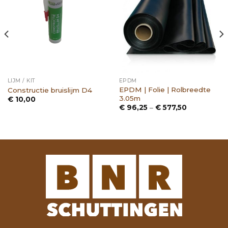
LIJM / KIT
EPDM
EPDM | Folie | Rolbreedte
Constructie bruislijm D4
3.05m
€
10,00
Prijsklasse:
€
96,25
–
€
577,50
€ 96,25
tot
€ 577,50