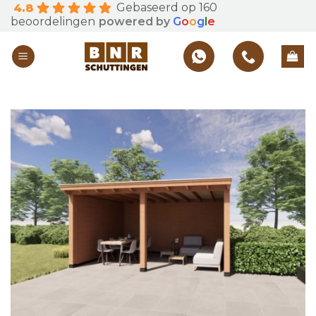
Gebaseerd op 160
4.8
Skip
beoordelingen
powered by
G
o
o
g
l
e
to
content