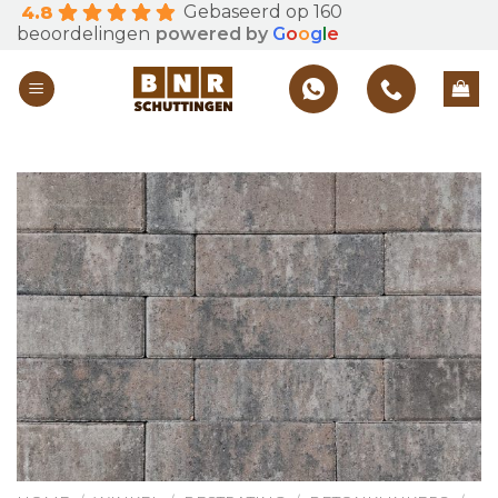
Gebaseerd op 160
4.8
Skip
beoordelingen
powered by
G
o
o
g
l
e
to
content