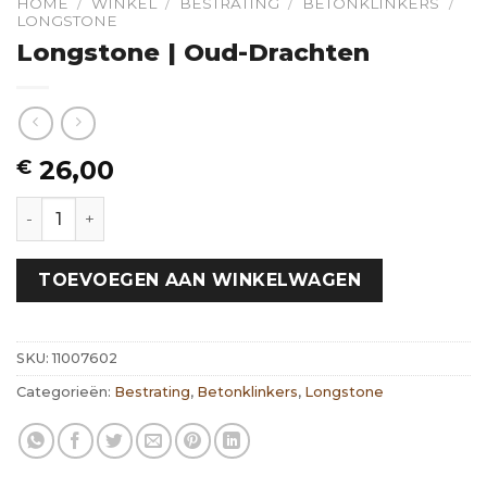
HOME
/
WINKEL
/
BESTRATING
/
BETONKLINKERS
/
LONGSTONE
Longstone | Oud-Drachten
26,00
€
Longstone | Oud-Drachten hoeveelheid
TOEVOEGEN AAN WINKELWAGEN
SKU:
11007602
Categorieën:
Bestrating
,
Betonklinkers
,
Longstone