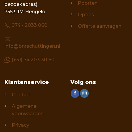
Poorten
bezoekadres)
7553 JM Hengelo
Opties
074 - 2033 060
Offerte aanvragen
info@bnrschuttingen.nl
(+31) 74 203 30 60
Klantenservice
Volg ons
Contact
Algemene
voorwaarden
Privacy