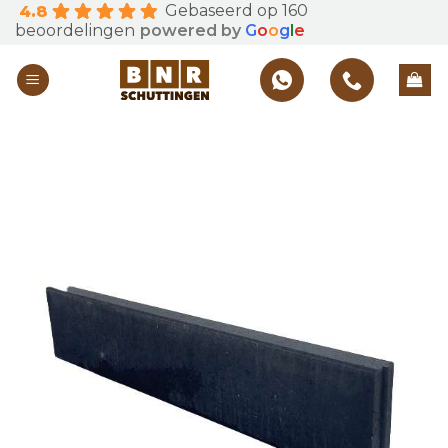
Gebaseerd op 160
4.8
Skip
beoordelingen
powered by
G
o
o
g
l
e
to
content