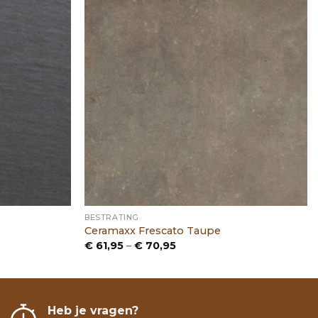
BESTRATING
Ceramaxx Frescato Taupe
Prijsklasse:
€
61,95
–
€
70,95
€ 61,95
tot
€ 70,95
Heb je vragen?