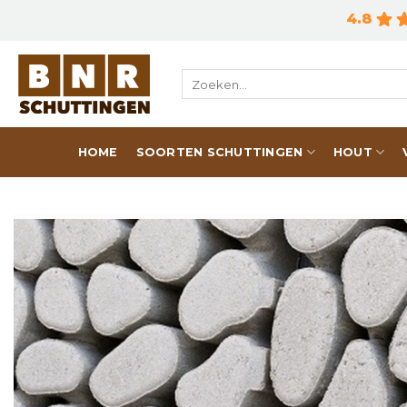
Skip
4.8
to
content
Zoeken
naar:
HOME
SOORTEN SCHUTTINGEN
HOUT