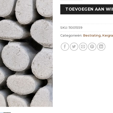
TOEVOEGEN AAN W
SKU:
11001559
Categorieën:
Bestrating
,
Keigr