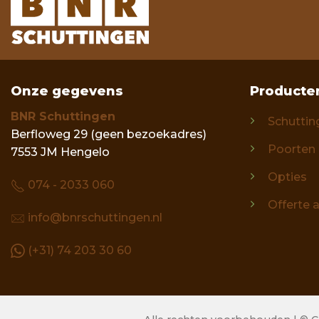
Onze gegevens
Producte
BNR Schuttingen
Schuttin
Berfloweg 29 (geen bezoekadres)
Poorten
7553 JM Hengelo
Opties
074 - 2033 060
Offerte 
info@bnrschuttingen.nl
(+31) 74 203 30 60