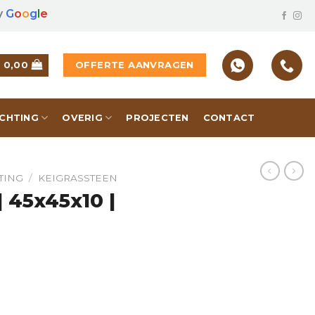
y
G
o
o
g
l
e
OFFERTE AANVRAGEN
€
0,00
ICHTING
OVERIG
PROJECTEN
CONTACT
TING
/
KEIGRASSTEEN
 45x45x10 |
rijs hoeveelheid