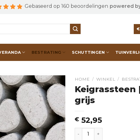
Gebaseerd op 160 beoordelingen
powered b
VERANDA
BESTRATING
SCHUTTINGEN
TUINVERL
HOME
/
WINKEL
/
BESTRA
Keigrassteen |
grijs
52,95
€
Keigrassteen | 45x45x10 | g