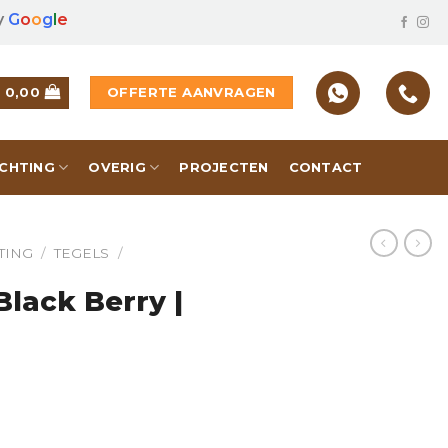
y
G
o
o
g
l
e
OFFERTE AANVRAGEN
€
0,00
ICHTING
OVERIG
PROJECTEN
CONTACT
TING
/
TEGELS
/
Black Berry |
| 60x60x3 cm hoeveelheid