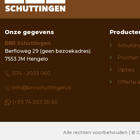
Onze gegevens
Producte
BNR Schuttingen
Schuttin
Berfloweg 29 (geen bezoekadres)
Poorten
7553 JM Hengelo
Opties
074 - 2033 060
Offerte 
info@bnrschuttingen.nl
(+31) 74 203 30 60
Alle rechten voorbehouden | © C