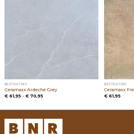
BESTRATING
BESTRATING
Ceramaxx Ardeche Grey
Ceramaxx Fre
Prijsklasse:
€
61,95
–
€
70,95
€
61,95
€ 61,95
tot
€ 70,95