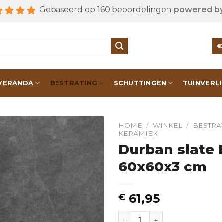
Gebaseerd op 160 beoordelingen
powered b
VERANDA
BESTRATING
SCHUTTINGEN
TUINVERL
HOME
/
WINKEL
/
BESTRA
KERAMIEK
Durban slate 
60x60x3 cm
61,95
€
Durban slate Black Berry 