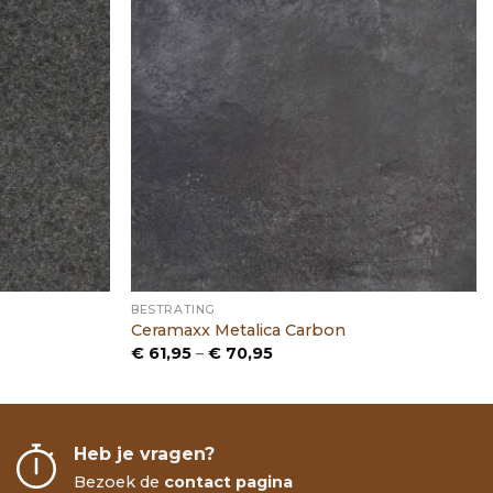
BESTRATING
Ceramaxx Metalica Carbon
Prijsklasse:
€
61,95
–
€
70,95
€ 61,95
tot
€ 70,95
Heb je vragen?
Bezoek de
contact pagina