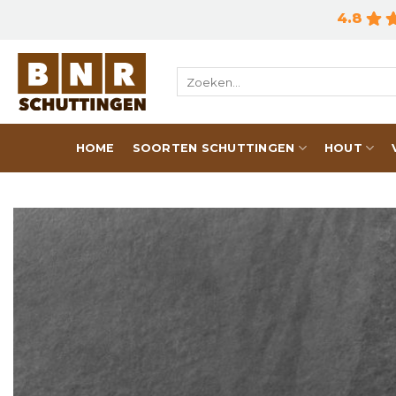
Skip
4.8
to
content
Zoeken
naar:
HOME
SOORTEN SCHUTTINGEN
HOUT