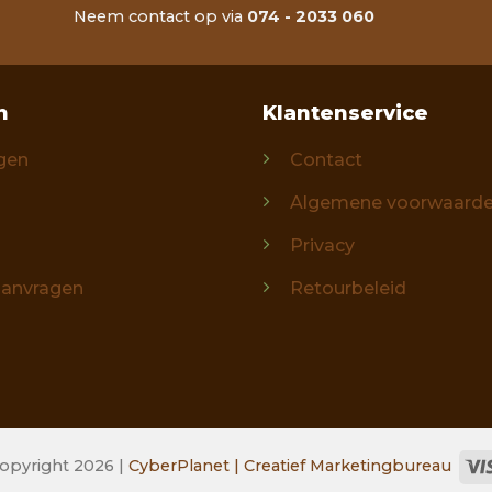
Neem contact op via
074 - 2033 060
n
Klantenservice
gen
Contact
Algemene voorwaard
Privacy
aanvragen
Retourbeleid
opyright 2026 |
CyberPlanet | Creatief Marketingbureau