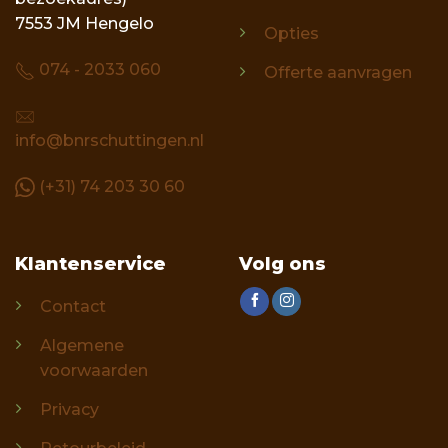
7553 JM Hengelo
Opties
074 - 2033 060
Offerte aanvragen
info@bnrschuttingen.nl
(+31) 74 203 30 60
Klantenservice
Volg ons
Contact
Algemene
voorwaarden
Privacy