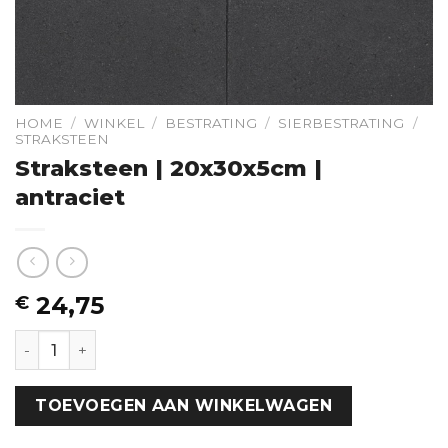
HOME
/
WINKEL
/
BESTRATING
/
SIERBESTRATING
/
STRAKSTEEN
Straksteen | 20x30x5cm |
antraciet
24,75
€
Straksteen | 20x30x5cm | antraciet hoeveelheid
TOEVOEGEN AAN WINKELWAGEN