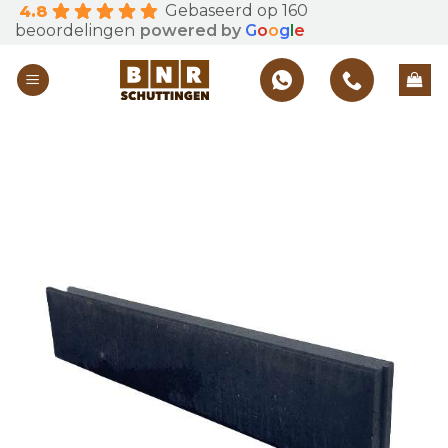
Gebaseerd op 160
4.8
Skip
beoordelingen
powered by
G
o
o
g
l
e
to
content