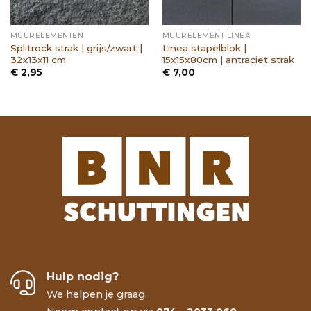
MUURELEMENTEN
MUURELEMENT LINEA
Splitrock strak | grijs/zwart |
Linea stapelblok |
32x13x11 cm
15x15x80cm | antraciet strak
€
2,95
€
7,00
Hulp nodig?
We helpen je graag.