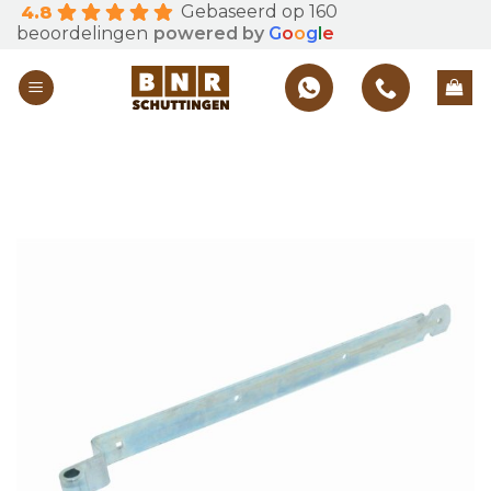
Gebaseerd op 160
4.8
Skip
beoordelingen
powered by
G
o
o
g
l
e
to
content