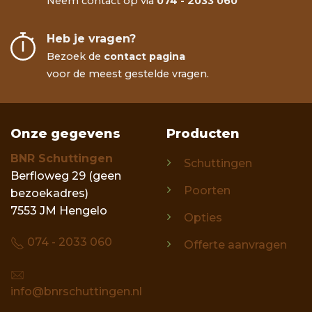
Neem contact op via
074 - 2033 060
Heb je vragen?
Bezoek de
contact pagina
voor de meest gestelde vragen.
Onze gegevens
Producten
BNR Schuttingen
Schuttingen
Berfloweg 29 (geen
Poorten
bezoekadres)
7553 JM Hengelo
Opties
074 - 2033 060
Offerte aanvragen
info@bnrschuttingen.nl