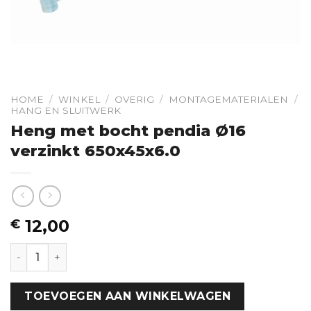
HOME
/
WINKEL
/
OVERIG
/
MONTAGEMATERIALEN
/
HANG EN SLUITWERK
Heng met bocht pendia Ø16
verzinkt 650x45x6.0
12,00
€
Heng met bocht pendia Ø16 verzinkt 650x45x6.0 hoeve
TOEVOEGEN AAN WINKELWAGEN