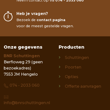
Neem contact op via
074 - 2033 060
Heb je vragen?
Bezoek de
contact pagina
voor de meest gestelde vragen.
Onze gegevens
Producten
BNR Schuttingen
Schuttingen
Berfloweg 29 (geen
Poorten
bezoekadres)
7553 JM Hengelo
Opties
074 - 2033 060
Offerte aanvragen
info@bnrschuttingen.nl