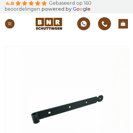
Gebaseerd op 160
4.8
Skip
beoordelingen
powered by
G
o
o
g
l
e
to
content