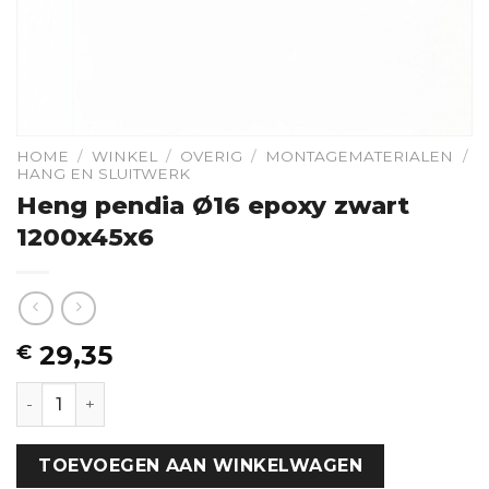
HOME
/
WINKEL
/
OVERIG
/
MONTAGEMATERIALEN
/
HANG EN SLUITWERK
Heng pendia Ø16 epoxy zwart
1200x45x6
29,35
€
Heng pendia Ø16 epoxy zwart 1200x45x6 hoeveelheid
TOEVOEGEN AAN WINKELWAGEN