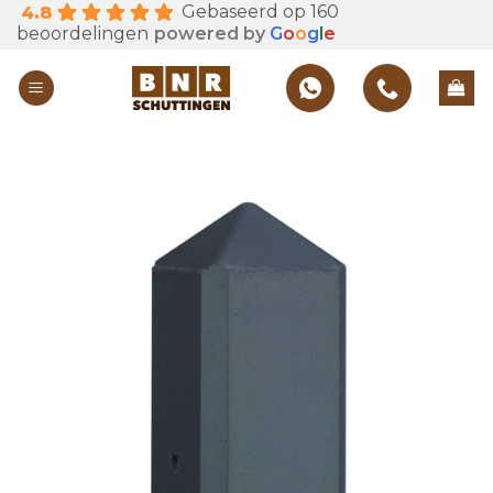
Gebaseerd op 160
4.8
Skip
beoordelingen
powered by
G
o
o
g
l
e
to
content