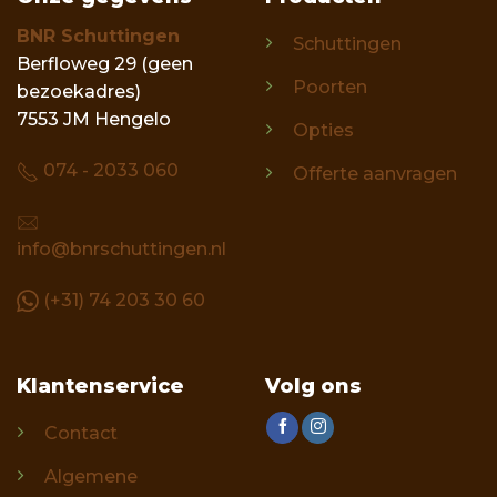
BNR Schuttingen
Schuttingen
Berfloweg 29 (geen
Poorten
bezoekadres)
7553 JM Hengelo
Opties
074 - 2033 060
Offerte aanvragen
info@bnrschuttingen.nl
(+31) 74 203 30 60
Klantenservice
Volg ons
Contact
Algemene