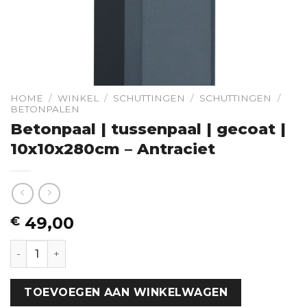
HOME
/
WINKEL
/
SCHUTTINGEN
/
SCHUTTINGEN
/
BETONPALEN
Betonpaal | tussenpaal | gecoat |
10x10x280cm – Antraciet
49,00
€
Betonpaal | tussenpaal | gecoat | 10x10x280cm - Antrac
TOEVOEGEN AAN WINKELWAGEN