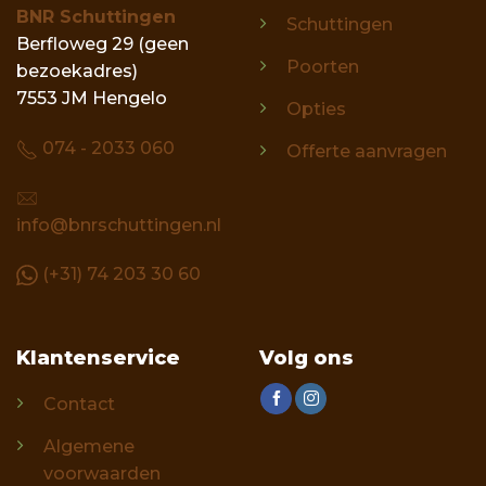
BNR Schuttingen
Schuttingen
Berfloweg 29 (geen
Poorten
bezoekadres)
7553 JM Hengelo
Opties
074 - 2033 060
Offerte aanvragen
info@bnrschuttingen.nl
(+31) 74 203 30 60
Klantenservice
Volg ons
Contact
Algemene
voorwaarden