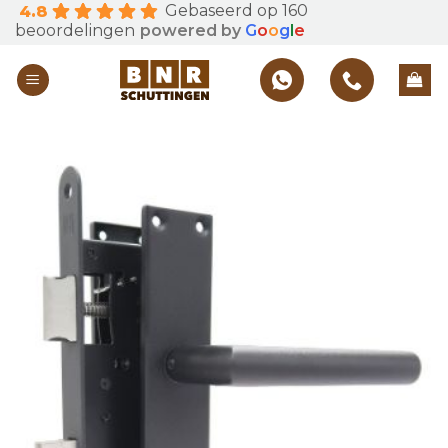
Gebaseerd op 160
4.8
Skip
beoordelingen
powered by
G
o
o
g
l
e
to
content