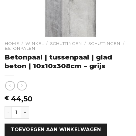
HOME
/
WINKEL
/
SCHUTTINGEN
/
SCHUTTINGEN
/
BETONPALEN
Betonpaal | tussenpaal | glad
beton | 10x10x308cm – grijs
44,50
€
Betonpaal | tussenpaal | glad beton | 10x10x308cm - gri
TOEVOEGEN AAN WINKELWAGEN