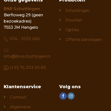
BNR Schuttingen
Schuttingen
Berfloweg 29 (geen
Poorten
bezoekadres)
7553 JM Hengelo
Opties
074 - 2033 060
Offerte aanvragen
info@bnrschuttingen.nl
(+31) 74 203 30 60
Klantenservice
Volg ons
Contact
Algemene