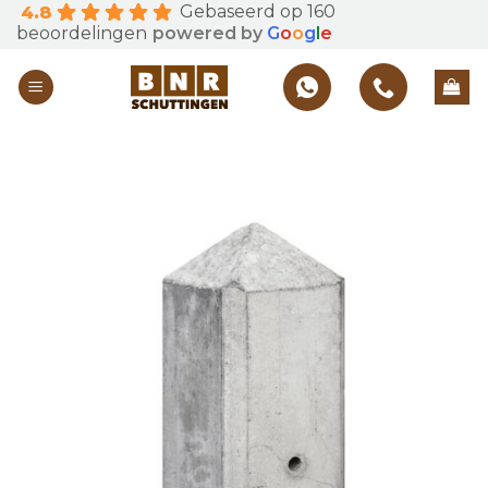
Gebaseerd op 160
4.8
Skip
beoordelingen
powered by
G
o
o
g
l
e
to
content