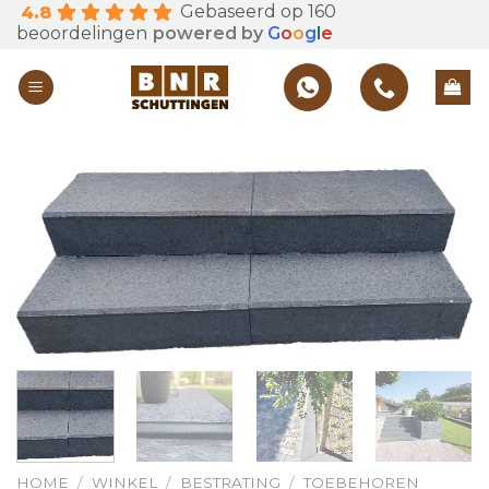
Gebaseerd op 160
4.8
Skip
beoordelingen
powered by
G
o
o
g
l
e
to
content
HOME
/
WINKEL
/
BESTRATING
/
TOEBEHOREN