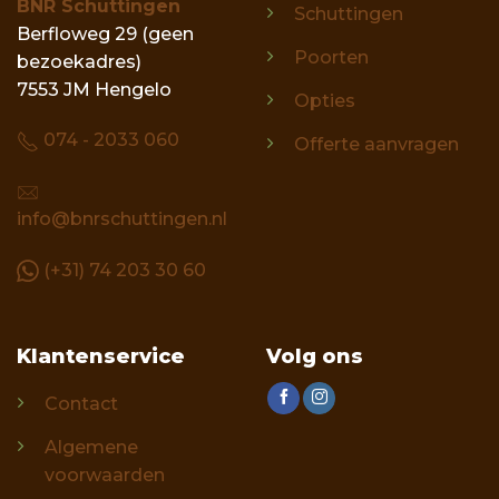
BNR Schuttingen
Schuttingen
Berfloweg 29 (geen
Poorten
bezoekadres)
7553 JM Hengelo
Opties
074 - 2033 060
Offerte aanvragen
info@bnrschuttingen.nl
(+31) 74 203 30 60
Klantenservice
Volg ons
Contact
Algemene
voorwaarden