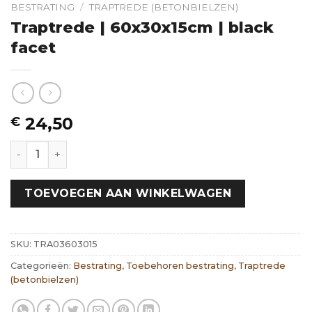
BESTRATING
/
TRAPTREDE (BETONBIELZEN)
Traptrede | 60x30x15cm | black
facet
24,50
€
Traptrede | 60x30x15cm | black facet hoeveelheid
TOEVOEGEN AAN WINKELWAGEN
SKU:
TRA03603015
Categorieën:
Bestrating
,
Toebehoren bestrating
,
Traptrede
(betonbielzen)